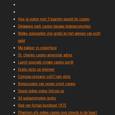
Hoe je poker met 3 kaarten speelt bij casino
Delaware park casino nieuwe ledenpromoties
Welke gokspellen zijn gratis bij het winnen van echt
geld
Ma bakker vs pokerface
St. charles casino ameristar adres
Lunch specials crown casino perth
Gratis slots op internet
Compaq presario cq57 ram slots
Bonuscodes van vegas crest casino
Speel online poker bitcoin us
3d gokautomaten gratis
Rad van fortuin bordspel 1975
Phantom efx online casino nog steeds in de buurt