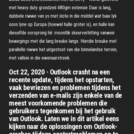
met heavy duty grondzeil 480gm extensie Daar is lang,
dubbele riwwe van ys met slote in die middel wat baie lyk
soos lyne op Europa (hoewel hulle groter is), en hulle kan
dieselfde oorsprong hê: moontlik skeurverhitting vanweë
bewegings met die lang breuke langs. Hierdie breuke met
parallelle riwwe het uitgestoot van die binnelandse terrein,
met valleie in die ewenaarstreek.
Oct 22, 2020 · Outlook crasht na een
recente update, tijdens het opstarten,
vaak bevriezen en problemen tijdens het
verzenden van e-mails zijn enkele van de
meest voorkomende problemen die
gebruikers tegenkomen bij het gebruik
van Outlook. Laten we in dit artikel eens
kijken naar de oplossingen om Outlook-