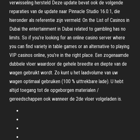
verwisseling hersteld Deze update bevat ook de volgende
reparaties van de update naar Pinnacle Studio 16.0.1, die
hieronder als referentie zijn vermeld: On the List of Casinos in
Dubai the entertainment in Dubai related to gambling has no
limits. So if you’re looking for an online casino server where
you can find variety in table games or an alternative to playing
VIP casinos online, you’re in the right place. Een zogenaamde
dubbele vloer waardoor de gehele breedte en diepte van de
wagen gebruikt wordt. Zo kunt u het laadvolume van uw
wagen optimaal gebruiken (100 % uittrekbare lade). U hebt
altijd toegang tot de opgeborgen materialen /
gereedschappen ook wanneer de 2de vloer volgeladen is.