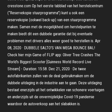
cresstone.com Op het eerste tabblad van het herstelcentrum
(“Reservekopie stuurprogramma”) kunt u ook een
reservekopie (ookwel back-up) van een stuurprogramma
maken. Samen met de mogelijkheid om herstelpunten te
maken biedt dit een dubbele garantie dat bij eventuele
problemen met drivers alles weer goed te herstellen is. Apr
08, 2020 · DUBBELE SALTO'S VAN MEGA BOUNCE BAL!
Check hier mijn Game of FLIP app: Oliver Tree Crashes The
World’s Biggest Scooter [Guinness World Record Live
Stream] - Duration: 15:58. Dec 21, 2020 · De twee
autofabrikanten zullen van de deal gebruikmaken om de
dubbele uitdaging in de industrie aan te gaan. Deze uitdaging
bestaat enerzijds uit het ontwikkelen van schonere voertuigen
en anderzijds uit de onvermijdelijke Covid-19 pandemie
waardoor de autoverkoop aan het slabakken is.