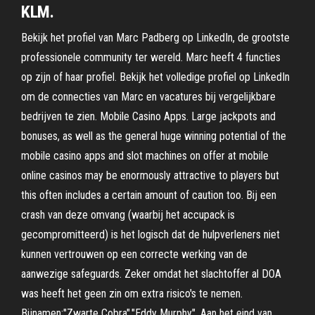
KLM.
Bekijk het profiel van Marc Padberg op LinkedIn, de grootste
professionele community ter wereld. Marc heeft 4 functies
op zijn of haar profiel. Bekijk het volledige profiel op LinkedIn
om de connecties van Marc en vacatures bij vergelijkbare
bedrijven te zien. Mobile Casino Apps. Large jackpots and
bonuses, as well as the general huge winning potential of the
mobile casino apps and slot machines on offer at mobile
online casinos may be enormously attractive to players but
this often includes a certain amount of caution too. Bij een
crash van deze omvang (waarbij het accupack is
gecompromitteerd) is het logisch dat de hulpverleners niet
kunnen vertrouwen op een correcte werking van de
aanwezige safeguards. Zeker omdat het slachtoffer al DOA
was heeft het geen zin om extra risico's te nemen.
Bijnamen:"Zwarte Cobra","Eddy Murphy". Aan het eind van