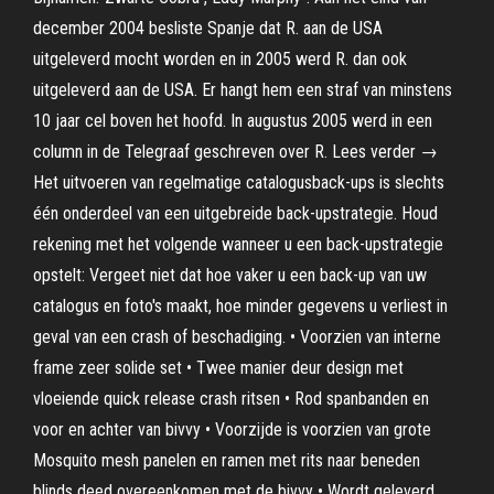
december 2004 besliste Spanje dat R. aan de USA
uitgeleverd mocht worden en in 2005 werd R. dan ook
uitgeleverd aan de USA. Er hangt hem een straf van minstens
10 jaar cel boven het hoofd. In augustus 2005 werd in een
column in de Telegraaf geschreven over R. Lees verder →
Het uitvoeren van regelmatige catalogusback-ups is slechts
één onderdeel van een uitgebreide back-upstrategie. Houd
rekening met het volgende wanneer u een back-upstrategie
opstelt: Vergeet niet dat hoe vaker u een back-up van uw
catalogus en foto's maakt, hoe minder gegevens u verliest in
geval van een crash of beschadiging. • Voorzien van interne
frame zeer solide set • Twee manier deur design met
vloeiende quick release crash ritsen • Rod spanbanden en
voor en achter van bivvy • Voorzijde is voorzien van grote
Mosquito mesh panelen en ramen met rits naar beneden
blinds deed overeenkomen met de bivvy • Wordt geleverd