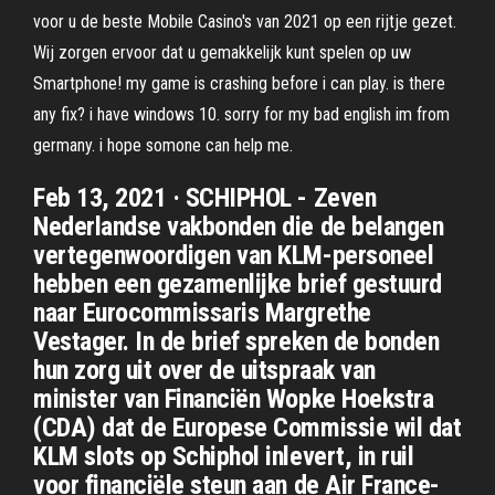
voor u de beste Mobile Casino's van 2021 op een rijtje gezet.
Wij zorgen ervoor dat u gemakkelijk kunt spelen op uw
Smartphone! my game is crashing before i can play. is there
any fix? i have windows 10. sorry for my bad english im from
germany. i hope somone can help me.
Feb 13, 2021 · SCHIPHOL - Zeven
Nederlandse vakbonden die de belangen
vertegenwoordigen van KLM-personeel
hebben een gezamenlijke brief gestuurd
naar Eurocommissaris Margrethe
Vestager. In de brief spreken de bonden
hun zorg uit over de uitspraak van
minister van Financiën Wopke Hoekstra
(CDA) dat de Europese Commissie wil dat
KLM slots op Schiphol inlevert, in ruil
voor financiële steun aan de Air France-