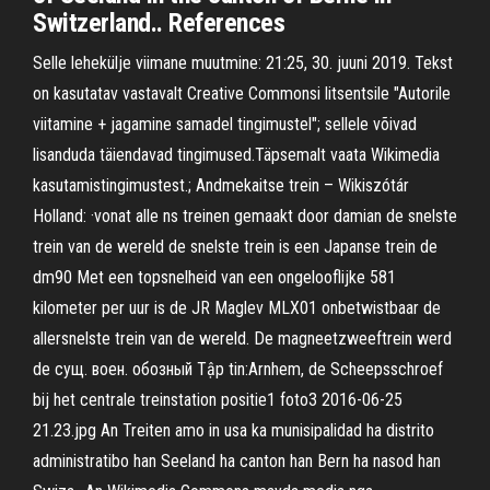
Switzerland.. References
Selle lehekülje viimane muutmine: 21:25, 30. juuni 2019. Tekst
on kasutatav vastavalt Creative Commonsi litsentsile "Autorile
viitamine + jagamine samadel tingimustel"; sellele võivad
lisanduda täiendavad tingimused.Täpsemalt vaata Wikimedia
kasutamistingimustest.; Andmekaitse trein – Wikiszótár
Holland: ·vonat alle ns treinen gemaakt door damian de snelste
trein van de wereld de snelste trein is een Japanse trein de
dm90 Met een topsnelheid van een ongelooflijke 581
kilometer per uur is de JR Maglev MLX01 onbetwistbaar de
allersnelste trein van de wereld. De magneetzweeftrein werd
de сущ. воен. обозный Tập tin:Arnhem, de Scheepsschroef
bij het centrale treinstation positie1 foto3 2016-06-25
21.23.jpg An Treiten amo in usa ka munisipalidad ha distrito
administratibo han Seeland ha canton han Bern ha nasod han