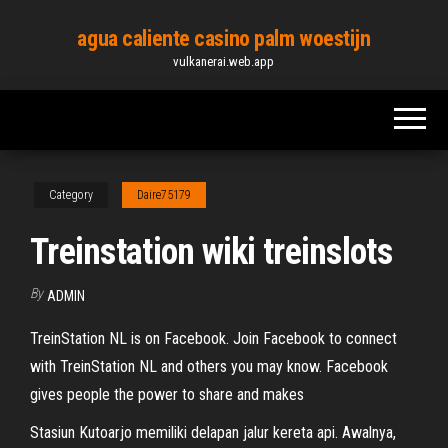
Skip
agua caliente casino palm woestijn
to
vulkanerai.web.app
the
content
Category
Daire75179
Treinstation wiki treinslots
By
ADMIN
TreinStation NL is on Facebook. Join Facebook to connect
with TreinStation NL and others you may know. Facebook
gives people the power to share and makes
Stasiun Kutoarjo memiliki delapan jalur kereta api. Awalnya,