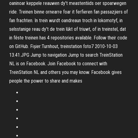
oaninoar keppele reauwen dy't meastentiids oer spoarwegen
ride. Treinen binne ornearre foar it ferfieren fan passazjiers of
fan frachten. In trein wurdt oandreaun troch in lokomotyf, in
selsstanige reau dy't de trein lûkt of triuwt, of in treinstel, dat
in fêste treinen has 4 repositories available. Follow their code
on GitHub. Fișier:Turnhout, treinstation foto7 2010-10-03
13.41.JPG Jump to navigation Jump to search TreinStation
NL is on Facebook. Join Facebook to connect with
TreinStation NL and others you may know. Facebook gives
people the power to share and makes