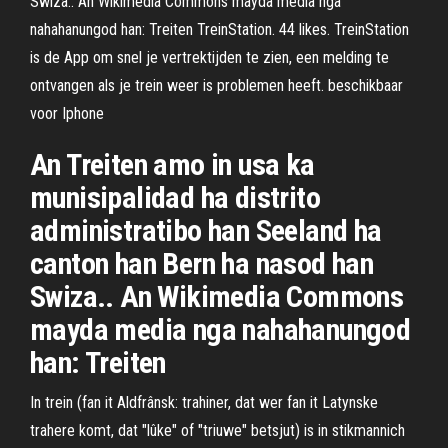
Swiza.. An Wikimedia Commons mayda media nga
nahahanungod han: Treiten TreinStation. 44 likes. TreinStation
is de App om snel je vertrektijden te zien, een melding te
ontvangen als je trein weer is problemen heeft. beschikbaar
voor Iphone
An Treiten amo in usa ka
munisipalidad ha distrito
administratibo han Seeland ha
canton han Bern ha nasod han
Swiza.. An Wikimedia Commons
mayda media nga nahahanungod
han: Treiten
In trein (fan it Aldfrânsk: trahiner, dat wer fan it Latynske
trahere komt, dat "lûke" of "triuwe" betsjut) is in stikmannich