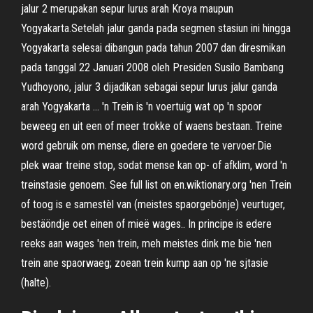
jalur 2 merupakan sepur lurus arah Kroya maupun
Yogyakarta.Setelah jalur ganda pada segmen stasiun ini hingga
Yogyakarta selesai dibangun pada tahun 2007 dan diresmikan
pada tanggal 22 Januari 2008 oleh Presiden Susilo Bambang
Yudhoyono, jalur 3 dijadikan sebagai sepur lurus jalur ganda
arah Yogyakarta … 'n Trein is 'n voertuig wat op 'n spoor
beweeg en uit een of meer trokke of waens bestaan. Treine
word gebruik om mense, diere en goedere te vervoer.Die
plek waar treine stop, sodat mense kan op- of afklim, word 'n
treinstasie genoem. See full list on en.wiktionary.org 'nen Trein
of toog is e samestèl van (meistes spaorgebónje) veurtuger,
bestäöndje oet einen of mieë wages.. In principe is edere
reeks aan wages 'nen trein, meh meistes dink me bie 'nen
trein ane spaorwaeg; zoean trein kump aan op 'ne sjtasie
(halte).