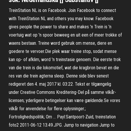
TreinStation NL is on Facebook. Join Facebook to connect
with TreinStation NL and others you may know. Facebook
gives people the power to share and makes 'n Trein is 'n
voertuig wat op 'n spoor beweeg en uit een of meer trokke of
waens bestaan. Treine word gebruik om mense, diere en
goedere te vervoer.Die plek waar treine stop, sodat mense
kan op- of afklim, word 'n treinstasie genoem. Die eerste trok
van die trein is die lokomotief, wat die kragbron bevat en die
res van die trein agterna sleep. Denne side blev senest
redigeret den 4. maj 2017 kl. 03:22. Tekst er tilgængelig
under Creative Commons Kreditering-Del på samme vilkår-
licensen; yderligere betingelser kan være gældende.Se vores
vilkår for anvendelse for flere oplysninger.;
Fortrolighedspolitik; Om … Payl:Santpoort-Zuid, treinstation
foto2 2011-06-12 13.49.JPG. Jump to navigation Jump to