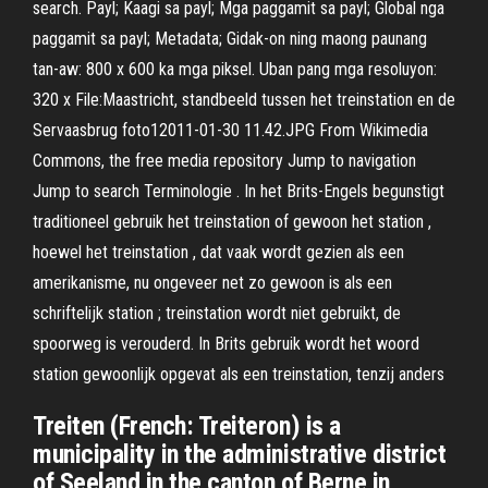
search. Payl; Kaagi sa payl; Mga paggamit sa payl; Global nga
paggamit sa payl; Metadata; Gidak-on ning maong paunang
tan-aw: 800 x 600 ka mga piksel. Uban pang mga resoluyon:
320 x File:Maastricht, standbeeld tussen het treinstation en de
Servaasbrug foto12011-01-30 11.42.JPG From Wikimedia
Commons, the free media repository Jump to navigation
Jump to search Terminologie . In het Brits-Engels begunstigt
traditioneel gebruik het treinstation of gewoon het station ,
hoewel het treinstation , dat vaak wordt gezien als een
amerikanisme, nu ongeveer net zo gewoon is als een
schriftelijk station ; treinstation wordt niet gebruikt, de
spoorweg is verouderd. In Brits gebruik wordt het woord
station gewoonlijk opgevat als een treinstation, tenzij anders
Treiten (French: Treiteron) is a
municipality in the administrative district
of Seeland in the canton of Berne in