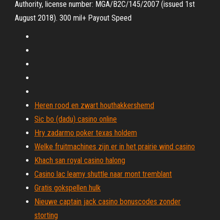
Authority, license number: MGA/B2C/145/2007 (issued 1st
August 2018). 300 mil+ Payout Speed
Heren rood en zwart houthakkershemd
Sic bo (dadu) casino online
Hry zadarmo poker texas holdem
Welke fruitmachines zijn er in het prairie wind casino
Khach san royal casino halong
Casino lac leamy shuttle naar mont tremblant
Gratis gokspellen hulk
Nieuwe captain jack casino bonuscodes zonder
storting