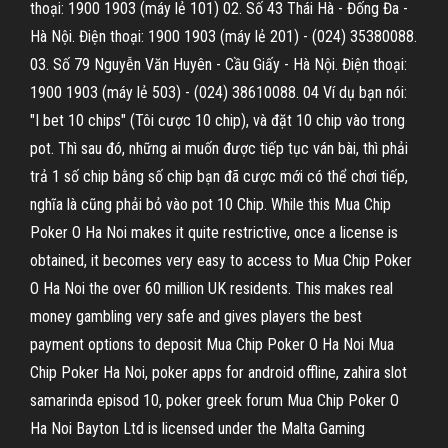
thoại: 1900 1903 (máy lẻ 101) 02. Số 43 Thái Hà - Đống Đa -
Hà Nội. Điện thoại: 1900 1903 (máy lẻ 201) - (024) 35380088.
03. Số 79 Nguyễn Văn Huyên - Cầu Giấy - Hà Nội. Điện thoại:
1900 1903 (máy lẻ 503) - (024) 38610088. 04 Ví dụ bạn nói:
"I bet 10 chips" (Tôi cược 10 chip), và đặt 10 chip vào trong
pot. Thì sau đó, những ai muốn được tiếp tục ván bài, thì phải
trả 1 số chip bằng số chip bạn đã cược mới có thể chơi tiếp,
nghĩa là cũng phải bỏ vào pot 10 Chip. While this Mua Chip
Poker O Ha Noi makes it quite restrictive, once a license is
obtained, it becomes very easy to access to Mua Chip Poker
O Ha Noi the over 60 million UK residents. This makes real
money gambling very safe and gives players the best
payment options to deposit Mua Chip Poker O Ha Noi Mua
Chip Poker Ha Noi, poker apps for android offline, zahira slot
samarinda episod 10, poker greek forum Mua Chip Poker O
Ha Noi Bayton Ltd is licensed under the Malta Gaming