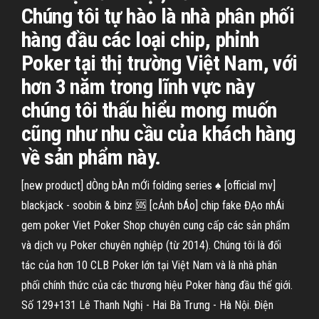
Chúng tôi tự hào là nhà phân phối
hàng đầu các loại chip, phỉnh
Poker tại thị trường Việt Nam, với
hơn 3 năm trong lĩnh vực này
chúng tôi thấu hiểu mong muốn
cũng như nhu cầu của khách hàng
về sản phẩm này.
[new product] dÒng bÀn mỚi folding series ♠ [official mv]
blackjack - soobin & binz 🆘 [cẢnh bÁo] chip fake ĐẠo nhÁi
gem poker Viet Poker Shop chuyên cung cấp các sản phẩm
và dịch vụ Poker chuyên nghiệp (từ 2014). Chúng tôi là đối
tác của hơn 10 CLB Poker lớn tại Việt Nam và là nhà phân
phối chính thức của các thương hiệu Poker hàng đầu thế giới.
Số 129+131 Lê Thanh Nghị - Hai Bà Trưng - Hà Nội. Điện